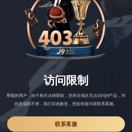
访问限制
尊敬的用户，由于相关法律限制，您所在地区无法访问J9产品，对
此造成的不便，我们深表歉意，您如有疑问请联系客服。
联系客服