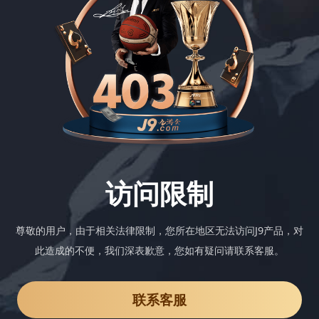
访问限制
尊敬的用户，由于相关法律限制，您所在地区无法访问J9产品，对
此造成的不便，我们深表歉意，您如有疑问请联系客服。
联系客服