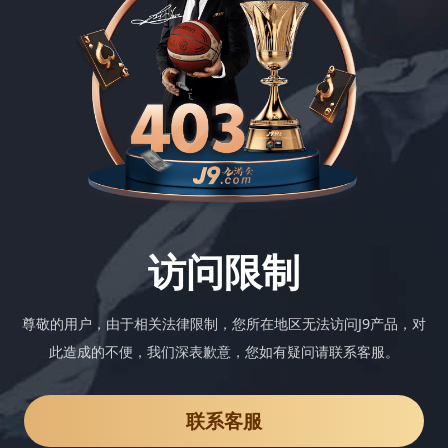
访问限制
尊敬的用户，由于相关法律限制，您所在地区无法访问J9产品，对
此造成的不便，我们深表歉意，您如有疑问请联系客服。
联系客服