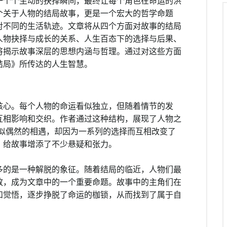
一个个生动的抉择瞬间，最终让每个角色在命运的洪
个关于人物的结局故事，更是一个宏大的哲学命题
对不同的生活轨迹。文章将从四个方面对故事的结局
人物抉择与成长的关系、人生百态下的选择与后果、
将揭示故事深层的思想内涵与哲理。通过对这些方面
结局》所传达的人生智慧。
核心。每个人物的命运看似独立，但随着情节的发
互相影响和交织。作者通过这种结构，展现了人物之
看似偶然的相遇，却因为一系列的选择而互相改变了
，给故事增添了不少悬疑和张力。
多的是一种解脱的象征。随着结局的临近，人物们最
放，成为文章中的一个重要命题。故事中的主角们在
和觉悟，逐步挣脱了命运的枷锁，从而找到了属于自